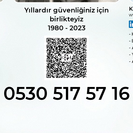
K
Yıllardır güvenliğiniz için
w
birlikteyiz
1980 - 2023
- 
- 
- 
-
- 
0530 517 57 16