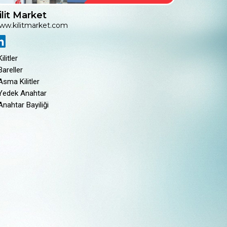
ilit Market
ww.kilitmarket.com
Kilitler
Bareller
Asma Kilitler
 Yedek Anahtar
Anahtar Bayiliği